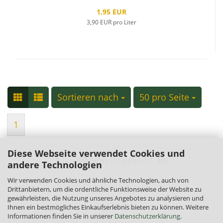
1,95 EUR
3,90 EUR pro Liter
Sortieren nach
Sortieren nach
50 pro Seite
pro Seite
1
Diese Webseite verwendet Cookies und
1
bis
10
(von insgesamt
10
)
andere Technologien
Wir verwenden Cookies und ähnliche Technologien, auch von
Drittanbietern, um die ordentliche Funktionsweise der Website zu
gewährleisten, die Nutzung unseres Angebotes zu analysieren und
Ihnen ein bestmögliches Einkaufserlebnis bieten zu können. Weitere
Informationen finden Sie in unserer
Datenschutzerklärung
.