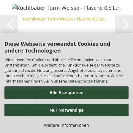
Kuchlbauer Turm Weisse - Flasche 0,5 Ltr....
Diese Webseite verwendet Cookies und
1,95 EUR
andere Technologien
3,90 EUR pro Liter
Wir verwenden Cookies und ähnliche Technologien, auch von
Drittanbietern, um die ordentliche Funktionsweise der Website zu
gewährleisten, die Nutzung unseres Angebotes zu analysieren und
Ihnen ein bestmögliches Einkaufserlebnis bieten zu können. Weitere
Informationen finden Sie in unserer
Datenschutzerklärung
.
Alle Akzeptieren
Impressum
Kontakt
Versand- & Zahlungsbedingungen
Vertrag widerrufen
Widerrufsrecht & Muster-Widerrufsformular
AGB
Nur Notwendige
Privatsphäre und Datenschutz
Cookie Einstellungen
Weitere Informationen
Onlineshop eröffnen
mit Gambio.de © 2026