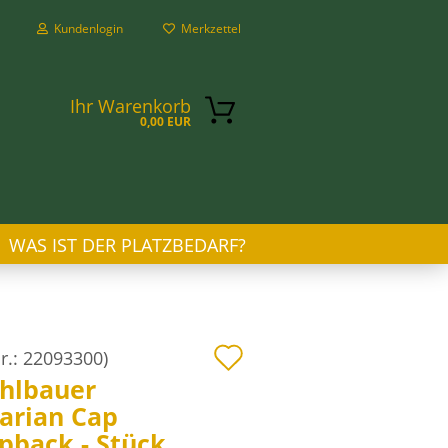
Kundenlogin
Merkzettel
Ihr Warenkorb
0,00 EUR
WAS IST DER PLATZBEDARF?
n?
Auf
r.:
22093300
)
hlbauer
den
arian Cap
Merkzettel
pback - Stück