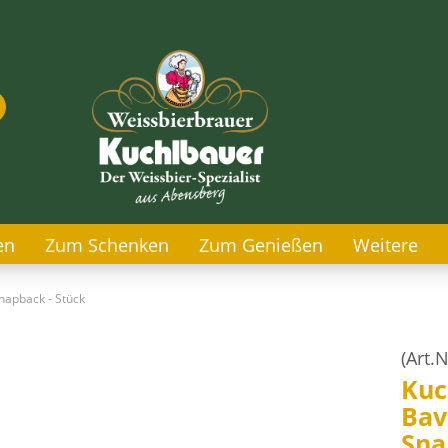
Suche...
E-Mail
Passwort
en
Zum Schenken
Zum Genießen
Weitere
napback - Stück
Konto erstellen
Passwort vergesse
(Art.N
Kuc
Bav
Sna