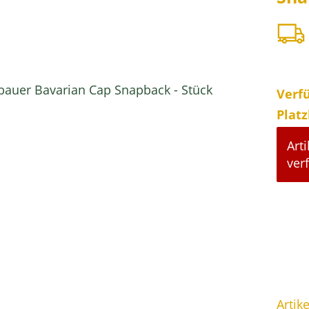
Verfü
Plat
Arti
ver
Artike