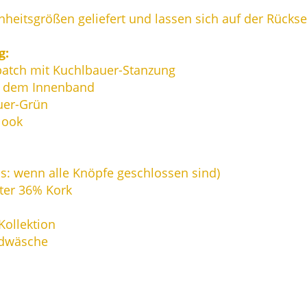
heitsgrößen geliefert und lassen sich auf der Rücksei
g:
patch mit Kuchlbauer-Stanzung
uf dem Innenband
auer-Grün
look
s: wenn alle Knöpfe geschlossen sind)
ster 36% Kork
-Kollektion
ndwäsche