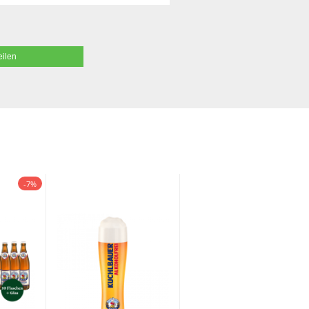
eilen
-7%