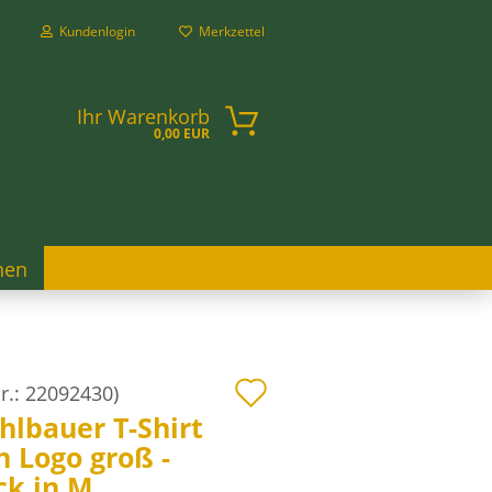
Kundenlogin
Merkzettel
Ihr Warenkorb
0,00 EUR
hen
WAS IST DER PLATZBEDARF?
n?
Auf
r.:
22092430
)
hlbauer T-Shirt
den
n Logo groß -
Merkzettel
ck in M