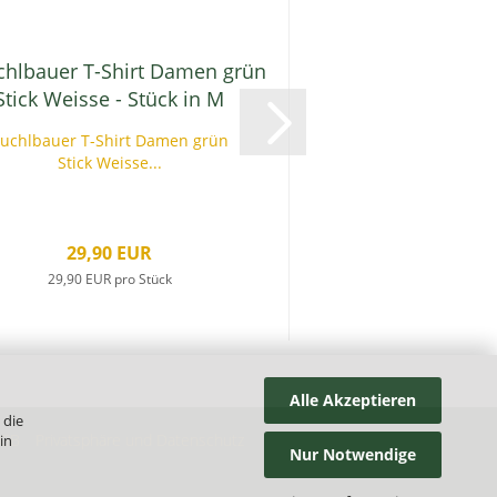
uchlbauer T-Shirt Damen grün
Kuchlbauer T-Shir
Stick Weisse...
klein - Stüc
29,90 EUR
34,90 E
29,90 EUR pro Stück
34,90 EUR pro
Alle Akzeptieren
 die
GB
Privatsphäre und Datenschutz
in
Nur Notwendige