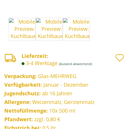
A
Lieferzeit:
3-4 Werktage
(Ausland abweichend)
d
M
Verpackung:
Glas-MEHRWEG
Verfügbarkeit:
Januar - Dezember
Jugendschutz:
ab 16 Jahren
Allergene:
Weizenmalz, Gerstenmalz
Nettofüllmenge:
10x 500 ml
Pfandwert:
zzgl. 0,80 €
Eichstrich bei:
0,5 ltr.